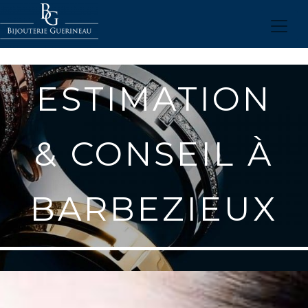
UA-176704202-58
BIJOUTERIE GUERINEAU / 6 RUE SAINT-MATH
16300 BARBEZIEUX -
ESTIMATION
& CONSEIL À
BARBEZIEUX
CONTACTEZ-NOUS