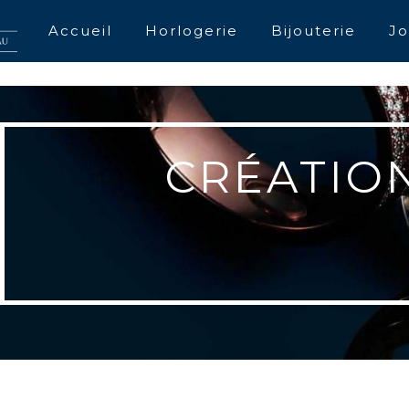
UA-176704202-58
Accueil
Horlogerie
Bijouterie
Jo
CRÉATION