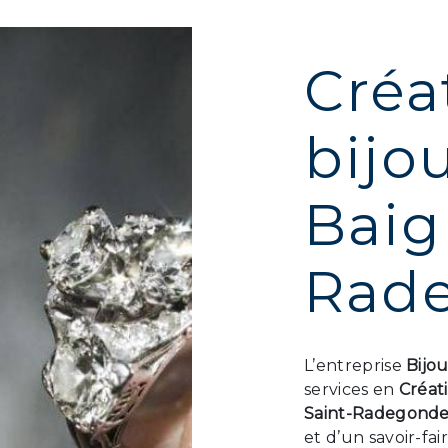
Créa
bijo
Baig
Rad
L’entreprise
Bijo
services en
Créat
Saint-Radegond
et d’un savoir-fa