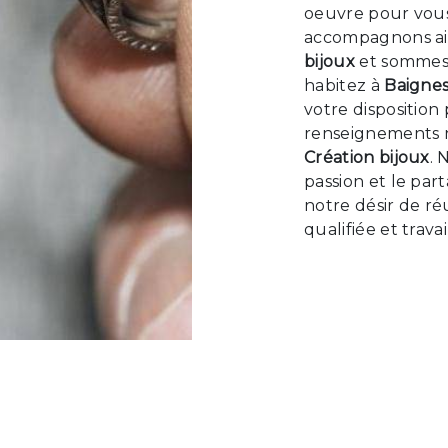
oeuvre pour vous 
accompagnons ain
bijoux
et sommes à
habitez à
Baigne
votre disposition
renseignements n
Création bijoux
. 
passion et le par
notre désir de ré
qualifiée et trava